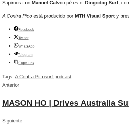
Supimos con
Manuel Calvo
qué es el
Dingodog Surf
, co
A Contra Pico
está producido por
MTH Visual Sport
y pre
Facebook
Twitter
WhatsApp
Telegram
Copy Link
Tags:
A Contra Pico
surf podcast
Anterior
MASON HO | Drives Australia Sur
Siguiente