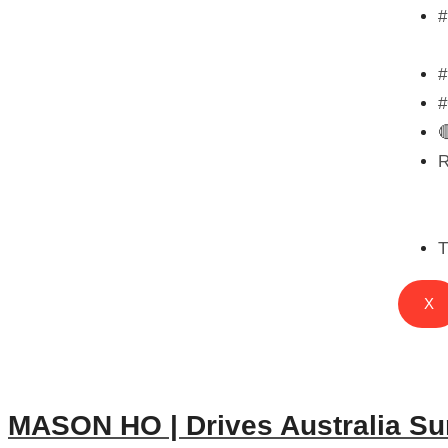

T
X
MASON HO | Drives Australia Sur