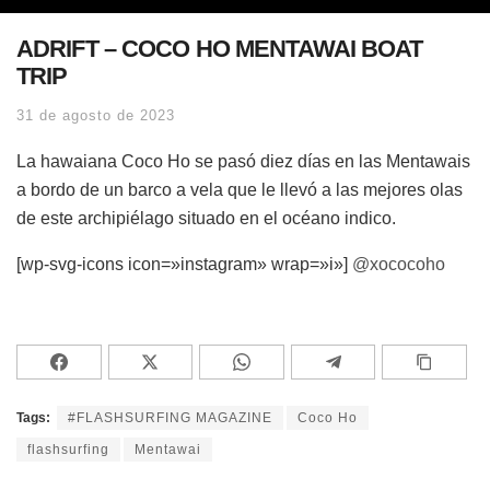
ADRIFT – COCO HO MENTAWAI BOAT
TRIP
31 de agosto de 2023
La hawaiana Coco Ho se pasó diez días en las Mentawais
a bordo de un barco a vela que le llevó a las mejores olas
de este archipiélago situado en el océano indico.
[wp-svg-icons icon=»instagram» wrap=»i»]
@xococoho
Tags:
#FLASHSURFING MAGAZINE
Coco Ho
flashsurfing
Mentawai