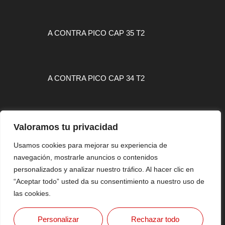
A CONTRA PICO CAP 35 T2
A CONTRA PICO CAP 34 T2
Valoramos tu privacidad
Usamos cookies para mejorar su experiencia de
MAPA WEB
navegación, mostrarle anuncios o contenidos
CONTACTO
personalizados y analizar nuestro tráfico. Al hacer clic en
“Aceptar todo” usted da su consentimiento a nuestro uso de
AVISO LEGAL
las cookies.
Copyright © 2026 FlashSurfing Magazine By MTH VISUAL
Personalizar
Rechazar todo