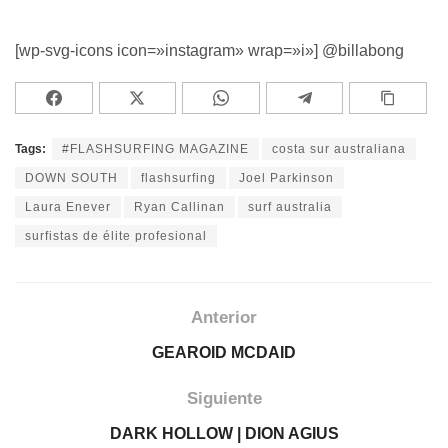
[wp-svg-icons icon=»instagram» wrap=»i»] @billabong
Tags:
#FLASHSURFING MAGAZINE
costa sur australiana
DOWN SOUTH
flashsurfing
Joel Parkinson
Laura Enever
Ryan Callinan
surf australia
surfistas de élite profesional
Anterior
GEAROID MCDAID
Siguiente
DARK HOLLOW | DION AGIUS