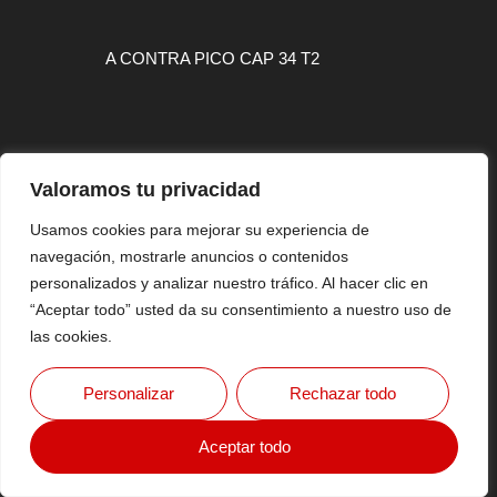
A CONTRA PICO CAP 34 T2
Valoramos tu privacidad
MAPA WEB
Usamos cookies para mejorar su experiencia de
navegación, mostrarle anuncios o contenidos
CONTACTO
personalizados y analizar nuestro tráfico. Al hacer clic en
AVISO LEGAL
“Aceptar todo” usted da su consentimiento a nuestro uso de
las cookies.
Copyright © 2026 FlashSurfing Magazine By MTH VISUAL
Personalizar
Rechazar todo
SPORT
Aceptar todo
Diseño Web Por
WebmasterPRO