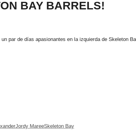
TON BAY BARRELS!
 un par de días apasionantes en la izquierda de Skeleton B
exander
Jordy Maree
Skeleton Bay