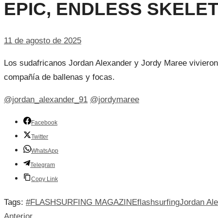
EPIC, ENDLESS SKELE
11 de agosto de 2025
Los sudafricanos Jordan Alexander y Jordy Maree vivieron
compañía de ballenas y focas.
@jordan_alexander_91
@jordymaree
Facebook
Twitter
WhatsApp
Telegram
Copy Link
Tags:
#FLASHSURFING MAGAZINE
flashsurfing
Jordan Al
Anterior