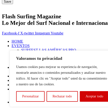
Flash Surfing Magazine
Lo Mejor del Surf Nacional e Internaciona
Facebook-f
X-twitter
Instagram
Youtube
HOME
EVENTOS
SURFEST LAS AMÉRICAS PRO
EDICIÓN 2025
Valoramos tu privacidad
EDICIÓN 2024
EDICIÓN 2023
Usamos cookies para mejorar su experiencia de navegación,
#MAGAZINE
#ACTUALIDAD
mostrarle anuncios o contenidos personalizados y analizar nuestro
#FLASHSURFING
tráfico. Al hacer clic en “Aceptar todo” usted da su consentimiento
#CONEXIONSURFING
a nuestro uso de las cookies.
🔴 LIVE
RADIO
A CONTRA PICO
Personalizar
Rechazar todo
Aceptar todo
HEMISFERIO SURF PODCAST
TEASERS & HIGHLIGHTS