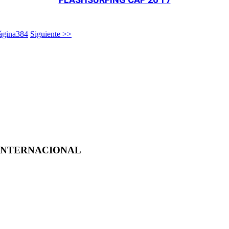
ágina
384
Siguiente >>
 INTERNACIONAL