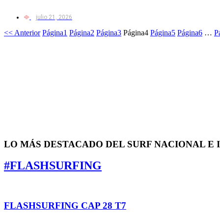
julio 21, 2026
<< Anterior
Página
1
Página
2
Página
3
Página
4
Página
5
Página
6
…
P
LO MÁS DESTACADO DEL SURF NACIONAL E
#FLASHSURFING
FLASHSURFING CAP 28 T7