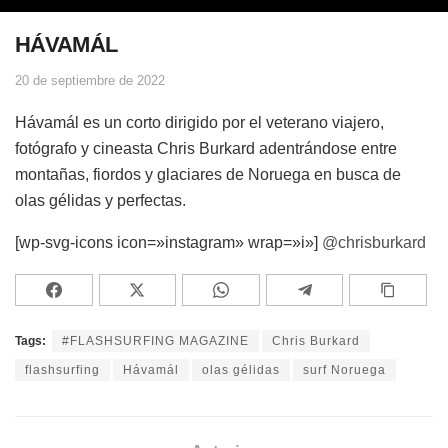
HÁVAMÁL
20 de septiembre de 2022
Hávamál es un corto dirigido por el veterano viajero,
fotógrafo y cineasta Chris Burkard adentrándose entre
montañas, fiordos y glaciares de Noruega en busca de
olas gélidas y perfectas.
[wp-svg-icons icon=»instagram» wrap=»i»]
@chrisburkard
Tags:
#FLASHSURFING MAGAZINE
Chris Burkard
flashsurfing
Hávamál
olas gélidas
surf Noruega