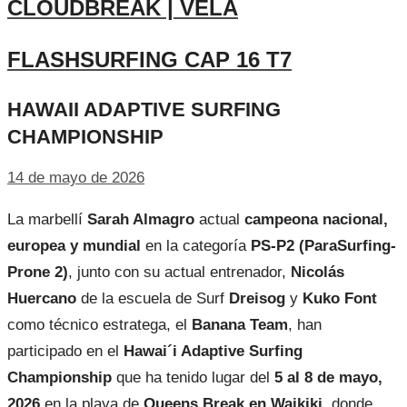
CLOUDBREAK | VELA
FLASHSURFING CAP 16 T7
HAWAII ADAPTIVE SURFING
CHAMPIONSHIP
14 de mayo de 2026
La marbellí
Sarah Almagro
actual
campeona nacional,
europea y mundial
en la categoría
PS-P2 (ParaSurfing-
Prone 2)
, junto con su actual entrenador,
Nicolás
Huercano
de la escuela de Surf
Dreisog
y
Kuko Font
como técnico estratega, el
Banana Team
, han
participado en el
Hawai´i Adaptive Surfing
Championship
que ha tenido lugar del
5 al 8 de mayo,
2026
en la playa de
Queens Break en Waikiki
, donde