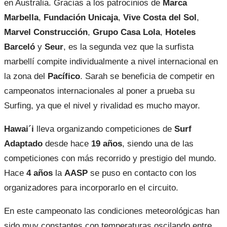
en Australia. Gracias a los patrocinios de
Marca
Marbella
,
Fundación Unicaja
,
Vive Costa del Sol
,
Marvel Construcción
,
Grupo Casa Lola
,
Hoteles
Barceló
y
Seur
, es la segunda vez que la surfista
marbellí compite individualmente a nivel internacional en
la zona del
Pacífico
. Sarah se beneficia de competir en
campeonatos internacionales al poner a prueba su
Surfing, ya que el nivel y rivalidad es mucho mayor.
Hawai´i
lleva organizando competiciones de
Surf
Adaptado
desde hace
19 años
, siendo una de las
competiciones con más recorrido y prestigio del mundo.
Hace
4 años
la
AASP
se puso en contacto con los
organizadores para incorporarlo en el circuito.
En este campeonato las condiciones meteorológicas han
sido muy constantes con temperaturas oscilando entre