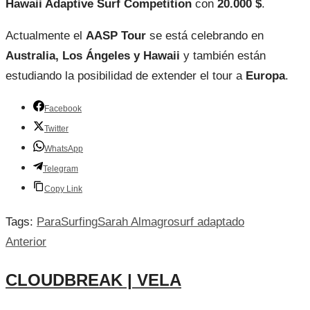
Hawaii Adaptive Surf Competition
con
20.000 $
.
Actualmente el
AASP Tour
se está celebrando en
Australia, Los Ángeles y Hawaii
y también están
estudiando la posibilidad de extender el tour a
Europa
.
Facebook
Twitter
WhatsApp
Telegram
Copy Link
Tags:
ParaSurfing
Sarah Almagro
surf adaptado
Anterior
CLOUDBREAK | VELA