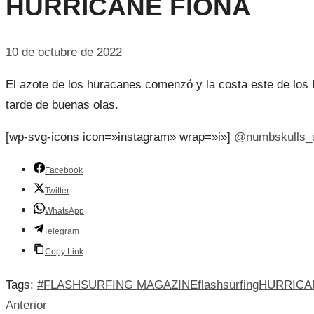
HURRICANE FIONA
10 de octubre de 2022
El azote de los huracanes comenzó y la costa este de los 
tarde de buenas olas.
[wp-svg-icons icon=»instagram» wrap=»i»]
@numbskulls_s
Facebook
Twitter
WhatsApp
Telegram
Copy Link
Tags:
#FLASHSURFING MAGAZINE
flashsurfing
HURRICA
Anterior