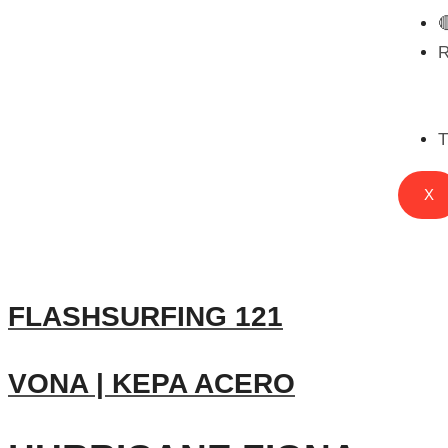

T
X
FLASHSURFING 121
VONA | KEPA ACERO