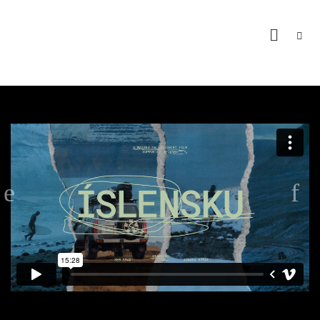
ÍSLENSKU
from
WASTED TALENT
on
Vimeo
.