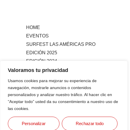
HOME
EVENTOS
SURFEST LAS AMÉRICAS PRO
EDICIÓN 2025
EDICIÓN 2024
EDICIÓN 2023
Valoramos tu privacidad
#MAGAZINE
Usamos cookies para mejorar su experiencia de
#ACTUALIDAD
navegación, mostrarle anuncios o contenidos
#FLASHSURFING
personalizados y analizar nuestro tráfico. Al hacer clic en
“Aceptar todo” usted da su consentimiento a nuestro uso de
#CONEXIONSURFING
las cookies.
🔴 LIVE
RADIO
Personalizar
Rechazar todo
A CONTRA PICO