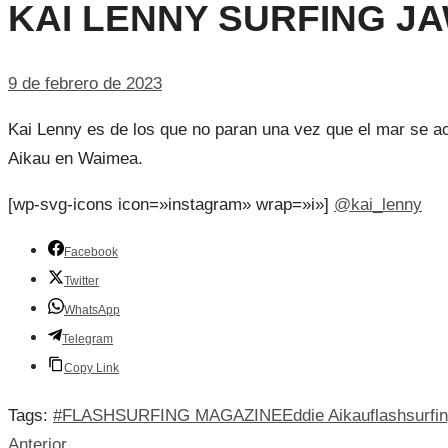
KAI LENNY SURFING J
9 de febrero de 2023
Kai Lenny es de los que no paran una vez que el mar se act
Aikau en Waimea.
[wp-svg-icons icon=»instagram» wrap=»i»]
@kai_lenny
Facebook
Twitter
WhatsApp
Telegram
Copy Link
Tags:
#FLASHSURFING MAGAZINE
Eddie Aikau
flashsurfi
Anterior