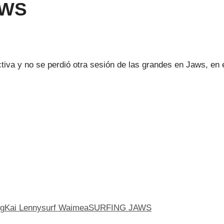
AWS
iva y no se perdió otra sesión de las grandes en Jaws, en es
ng
Kai Lenny
surf Waimea
SURFING JAWS