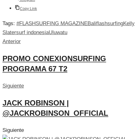
Copy Link
Tags:
#FLASHSURFING MAGAZINE
Bali
flashsurfing
Kelly
Slater
surf indonesia
Uluwatu
Anterior
PROMO CONEXIONSURFING
PROGRAMA 67 T2
Siguiente
JACK ROBINSON |
@JACKROBINSON_OFFICIAL
Siguiente