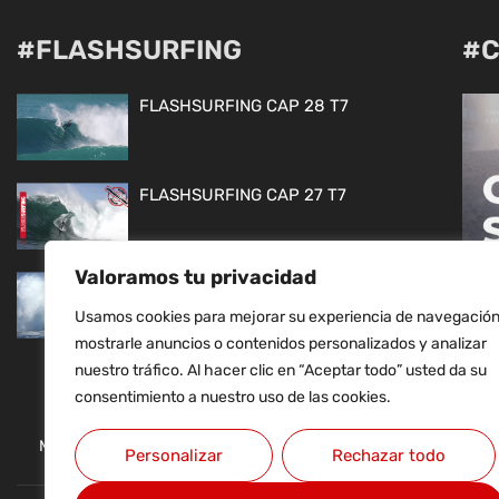
#FLASHSURFING
#C
FLASHSURFING CAP 28 T7
FLASHSURFING CAP 27 T7
Valoramos tu privacidad
FLASHSURFING CAP 26 T7
Usamos cookies para mejorar su experiencia de navegación
mostrarle anuncios o contenidos personalizados y analizar
CON
nuestro tráfico. Al hacer clic en “Aceptar todo” usted da su
consentimiento a nuestro uso de las cookies.
MAPA WEB
CONTACTO
AVISO LEGAL
Personalizar
Rechazar todo