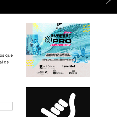
los que
al de
k