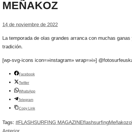
MEÑAKOZ
14 de noviembre de 2022
La temporada de olas grandes arranca con muchas ganas y
tradición.
[wp-svg-icons icon=»instagram» wrap=»i»] @fotosurfeusk
Facebook
Twitter
WhatsApp
Telegram
Copy Link
Tags:
#FLASHSURFING MAGAZINE
flashsurfing
Meñakoz
o
Anterior