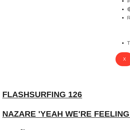

T
X
FLASHSURFING 126
NAZARE 'YEAH WE'RE FEELING 