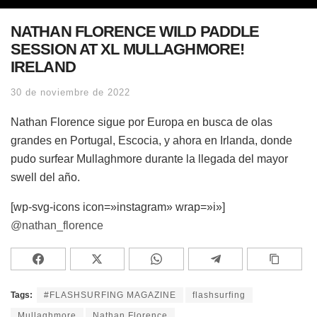
NATHAN FLORENCE WILD PADDLE
SESSION AT XL MULLAGHMORE!
IRELAND
30 de noviembre de 2022
Nathan Florence sigue por Europa en busca de olas
grandes en Portugal, Escocia, y ahora en Irlanda, donde
pudo surfear Mullaghmore durante la llegada del mayor
swell del año.
[wp-svg-icons icon=»instagram» wrap=»i»]
@nathan_florence
Tags:
#FLASHSURFING MAGAZINE
flashsurfing
Mullaghmore
Nathan Florence