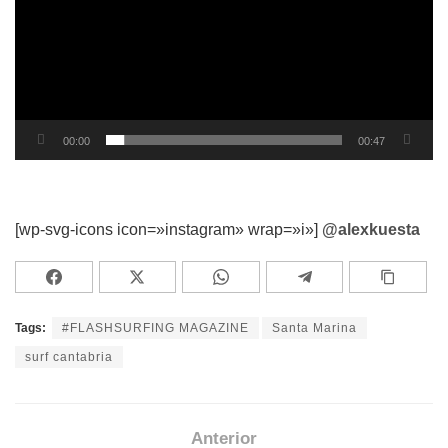
00:00
00:47
[wp-svg-icons icon=»instagram» wrap=»i»]
@alexkuesta
Tags:
#FLASHSURFING MAGAZINE
Santa Marina
surf cantabria
Anterior