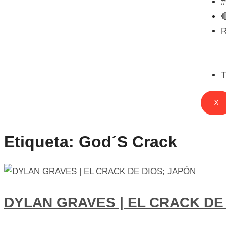

T
X
Etiqueta:
God´s Crack
DYLAN GRAVES | EL CRACK DE