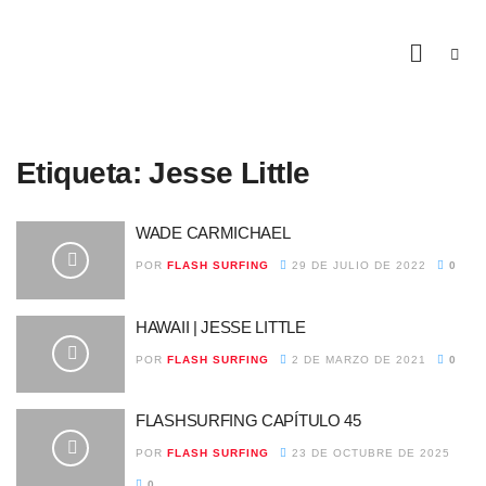
Etiqueta:
Jesse Little
WADE CARMICHAEL
POR
FLASH SURFING
29 DE JULIO DE 2022
0
HAWAII | JESSE LITTLE
POR
FLASH SURFING
2 DE MARZO DE 2021
0
FLASHSURFING CAPÍTULO 45
POR
FLASH SURFING
23 DE OCTUBRE DE 2025
0