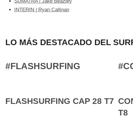
SUMATRA | Jake Beazley
INTERIN | Ryan Callinan
LO MÁS DESTACADO DEL SURF
#FLASHSURFING
#C
FLASHSURFING CAP 28 T7
CO
T8