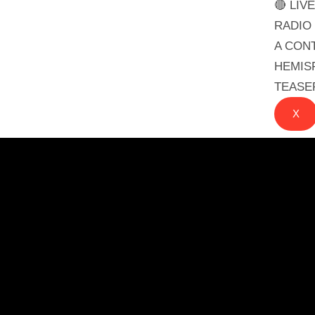
🔴 LIVE
RADIO
A CON
HEMIS
TEASE
X