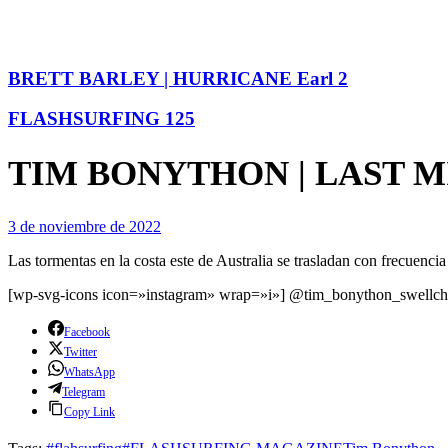
BRETT BARLEY | HURRICANE Earl 2
FLASHSURFING 125
TIM BONYTHON | LAST 
3 de noviembre de 2022
Las tormentas en la costa este de Australia se trasladan con frecuenc
[wp-svg-icons icon=»instagram» wrap=»i»] @tim_bonython_swellch
Facebook
Twitter
WhatsApp
Telegram
Copy Link