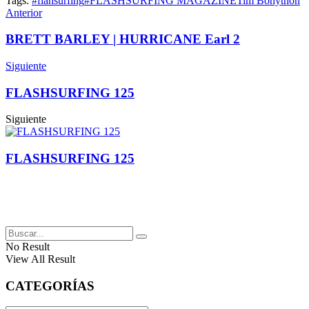
Tags:
#flahsurfing
#FLASHSURFING MAGAZINE
Tim Bonython
Anterior
BRETT BARLEY | HURRICANE Earl 2
Siguiente
FLASHSURFING 125
Siguiente
FLASHSURFING 125
No Result
View All Result
CATEGORÍAS