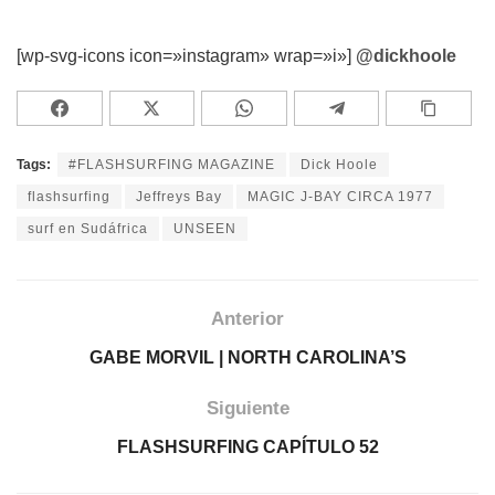
[wp-svg-icons icon=»instagram» wrap=»i»]
@dickhoole
Tags:
#FLASHSURFING MAGAZINE
Dick Hoole
flashsurfing
Jeffreys Bay
MAGIC J-BAY CIRCA 1977
surf en Sudáfrica
UNSEEN
Anterior
GABE MORVIL | NORTH CAROLINA’S
Siguiente
FLASHSURFING CAPÍTULO 52