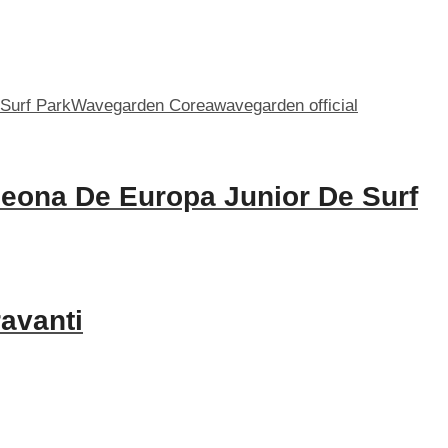
Surf Park
Wavegarden Corea
wavegarden official
peona De Europa Junior De Surf
ravanti