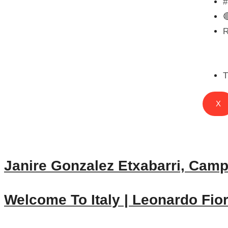

T
X
Janire Gonzalez Etxabarri, Cam
Welcome To Italy | Leonardo Fio