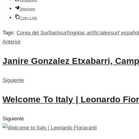
WhatsApp
Telegram
Copy Link
Tags:
Corea del Sur
flashsurfing
olas artificiales
surf español
Anterior
Janire Gonzalez Etxabarri, Cam
Siguiente
Welcome To Italy | Leonardo Fio
Siguiente