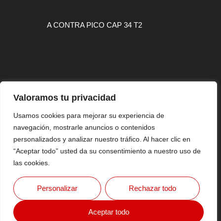
A CONTRA PICO CAP 34 T2
MAPA WEB
Valoramos tu privacidad
CONTACTO
Usamos cookies para mejorar su experiencia de
AVISO LEGAL
navegación, mostrarle anuncios o contenidos
MAPA WEB
personalizados y analizar nuestro tráfico. Al hacer clic en
CONTACTO
“Aceptar todo” usted da su consentimiento a nuestro uso de
AVISO LEGAL
las cookies.
Copyright © 2026 FlashSurfing Magazine By MTH VISUAL
Personalizar
Rechazar todo
SPORT
Aceptar todo
Diseño Web Por
WebmasterPRO