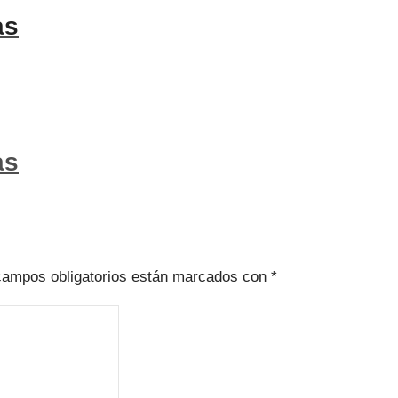
as
as
campos obligatorios están marcados con
*