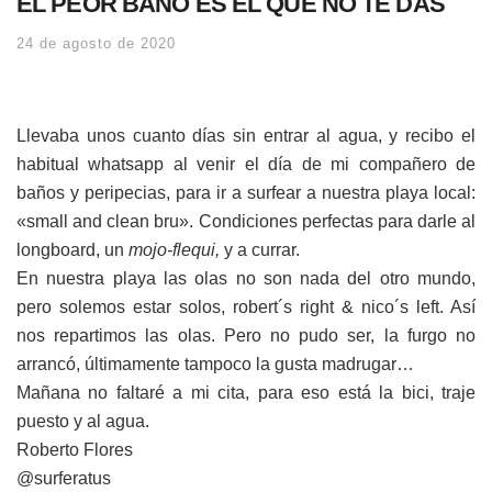
EL PEOR BAÑO ES EL QUE NO TE DAS
24 de agosto de 2020
Llevaba unos cuanto días sin entrar al agua, y recibo el
habitual whatsapp al venir el día de mi compañero de
baños y peripecias, para ir a surfear a nuestra playa local:
«small and clean bru». Condiciones perfectas para darle al
longboard, un
mojo-flequi,
y a currar.
En nuestra playa las olas no son nada del otro mundo,
pero solemos estar solos, robert´s right & nico´s left. Así
nos repartimos las olas. Pero no pudo ser, la furgo no
arrancó, últimamente tampoco la gusta madrugar…
Mañana no faltaré a mi cita, para eso está la bici, traje
puesto y al agua.
Roberto Flores
@surferatus