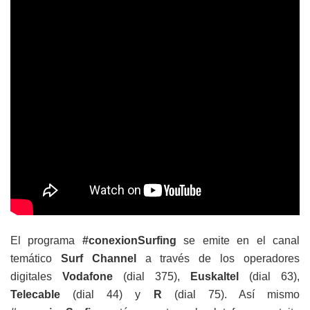
El programa
#conexionSurfing
se emite en el canal
temático
Surf Channel
a través de los operadores
digitales
Vodafone
(dial 375),
Euskaltel
(dial 63),
Telecable
(dial 44) y
R
(dial 75). Así mismo