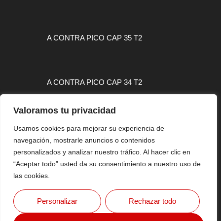
A CONTRA PICO CAP 35 T2
A CONTRA PICO CAP 34 T2
Valoramos tu privacidad
Usamos cookies para mejorar su experiencia de
navegación, mostrarle anuncios o contenidos
MAPA WEB
personalizados y analizar nuestro tráfico. Al hacer clic en
CONTACTO
“Aceptar todo” usted da su consentimiento a nuestro uso de
AVISO LEGAL
las cookies.
Personalizar
Rechazar todo
Copyright © 2026 FlashSurfing Magazine By MTH VISUAL
SPORT