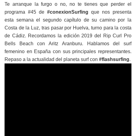
Te arranque la furgo o no, no te tienes que perder el
programa #45 de
#conexionSurfing
que nos presenta
esta semana el segundo capítulo de su camino por la
Costa de la Luz, tras pasar por Huelva, turno para la costa
de Cádiz. Recordamos la edición 2019 del Rip Curl Pro
Bells Beach con Aritz Aranburu. Hablamos del surf
femenino en España con sus principales representantes.
Repaso a la actualidad del planeta surf con
#flashsurfing
.