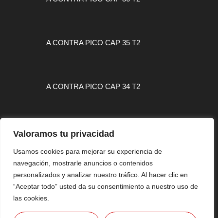
A CONTRA PICO CAP 35 T2
A CONTRA PICO CAP 34 T2
Valoramos tu privacidad
Usamos cookies para mejorar su experiencia de
MAPA WEB
navegación, mostrarle anuncios o contenidos
CONTACTO
personalizados y analizar nuestro tráfico. Al hacer clic en
“Aceptar todo” usted da su consentimiento a nuestro uso de
AVISO LEGAL
las cookies.