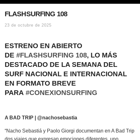
FLASHSURFING 108
23 de octubre de 2025
ESTRENO EN ABIERTO
DE
#FLASHSURFING 108
, LO MÁS
DESTACADO DE LA SEMANA DEL
SURF NACIONAL E INTERNACIONAL
EN FORMATO BREVE
PARA
#CONEXIONSURFING
A BAD TRIP | @nachosebastia
“Nacho Sebastiá y Paolo Giorgi documentan en A Bad Trip
dos viajes que expresan emociones diferentes, uno