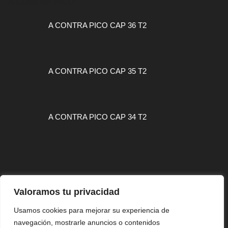
A CONTRA PICO
A CONTRA PICO CAP 36 T2
A CONTRA PICO CAP 35 T2
A CONTRA PICO CAP 34 T2
MAPA WEB
Valoramos tu privacidad
CONTACTO
Usamos cookies para mejorar su experiencia de
AVISO LEGAL
navegación, mostrarle anuncios o contenidos
MAPA WEB