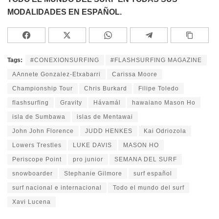
MODALIDADES EN ESPAÑOL.
Tags:
#CONEXIONSURFING
#FLASHSURFING MAGAZINE
AAnnete Gonzalez-Etxabarri
Carissa Moore
Championship Tour
Chris Burkard
Filipe Toledo
flashsurfing
Gravity
Hávamál
hawaiano Mason Ho
isla de Sumbawa
islas de Mentawai
John John Florence
JUDD HENKES
Kai Odriozola
Lowers Trestles
LUKE DAVIS
MASON HO
Periscope Point
pro junior
SEMANA DEL SURF
snowboarder
Stephanie Gilmore
surf español
surf nacional e internacional
Todo el mundo del surf
Xavi Lucena