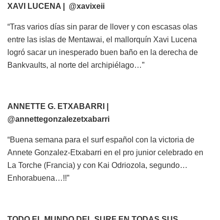
XAVI LUCENA | @xavixeii
“Tras varios días sin parar de llover y con escasas olas
entre las islas de Mentawai, el mallorquín Xavi Lucena
logró sacar un inesperado buen baño en la derecha de
Bankvaults, al norte del archipiélago…”
ANNETTE G. ETXABARRI |
@annettegonzalezetxabarri
“Buena semana para el surf español con la victoria de
Annete Gonzalez-Etxabarri en el pro junior celebrado en
La Torche (Francia) y con Kai Odriozola, segundo…
Enhorabuena…!!”
TODO EL MUNDO DEL SURF EN TODAS SUS