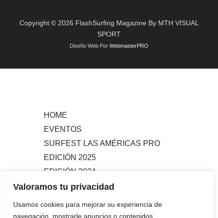
Copyright © 2026 FlashSurfing Magazine By MTH VISUAL
SPORT
Diseño Web Por
WebmasterPRO
HOME
EVENTOS
SURFEST LAS AMÉRICAS PRO
EDICIÓN 2025
EDICIÓN 2024
EDICIÓN 2023
Valoramos tu privacidad
#MAGAZINE
Usamos cookies para mejorar su experiencia de
#ACTUALIDAD
navegación, mostrarle anuncios o contenidos