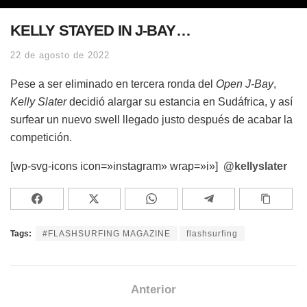
KELLY STAYED IN J-BAY…
22 de agosto de 2022
Pese a ser eliminado en tercera ronda del
Open J-Bay
,
Kelly Slater
decidió alargar su estancia en Sudáfrica, y así
surfear un nuevo swell llegado justo después de acabar la
competición.
[wp-svg-icons icon=»instagram» wrap=»i»]
@kellyslater
Tags:
#FLASHSURFING MAGAZINE
flashsurfing
Anterior