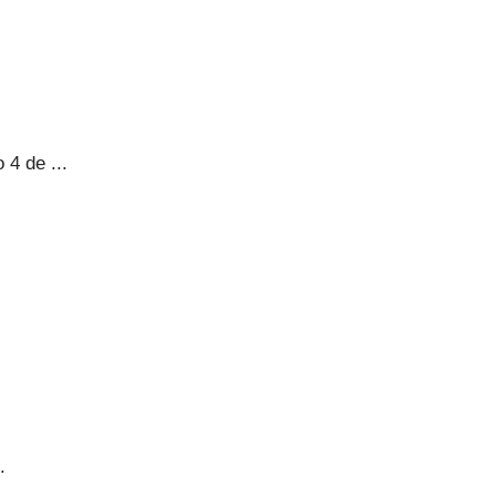
 4 de ...
.