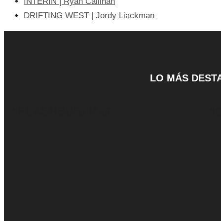
INTERIN | Ryan Callinan
DRIFTING WEST | Jordy Liackman
LO MÁS DEST
#FLASHSURFING
#