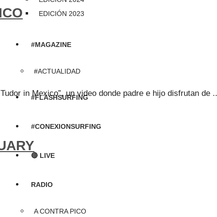
ICO
EDICIÓN 2023
#MAGAZINE
#ACTUALIDAD
udor in Mexico”, un video donde padre e hijo disfrutan de ..
#FLASHSURFING
#CONEXIONSURFING
NUARY
🔴 LIVE
RADIO
A CONTRA PICO