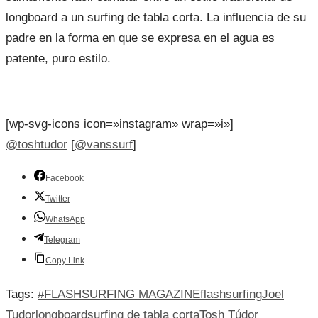
longboard a un surfing de tabla corta. La influencia de su
padre en la forma en que se expresa en el agua es
patente, puro estilo.
[wp-svg-icons icon=»instagram» wrap=»i»]
@toshtudor
[
@vanssurf
]
Facebook
Twitter
WhatsApp
Telegram
Copy Link
Tags:
#FLASHSURFING MAGAZINE
flashsurfing
Joel
Tudor
longboard
surfing de tabla corta
Tosh Túdor