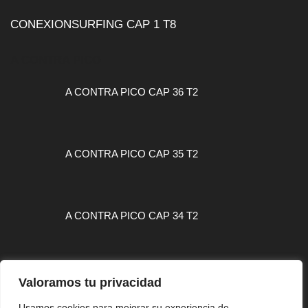
CONEXIONSURFING CAP 1 T8
A CONTRA PICO
A CONTRA PICO CAP 36 T2
A CONTRA PICO CAP 35 T2
A CONTRA PICO CAP 34 T2
Valoramos tu privacidad
Usamos cookies para mejorar su experiencia de