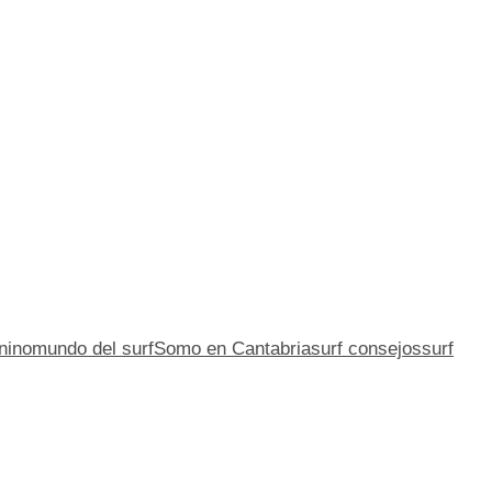
nino
mundo del surf
Somo en Cantabria
surf consejos
surf