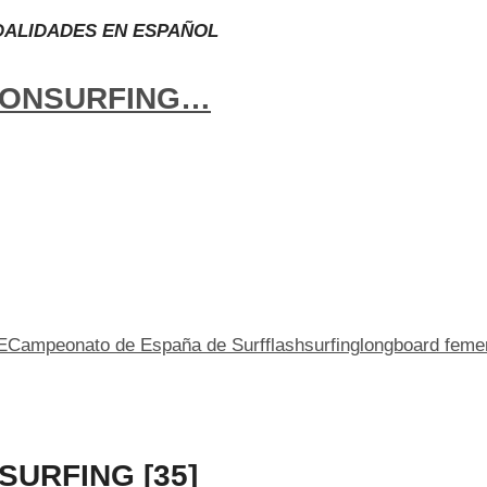
DALIDADES EN ESPAÑOL
IONSURFING…
E
Campeonato de España de Surf
flashsurfing
longboard feme
URFING [35]