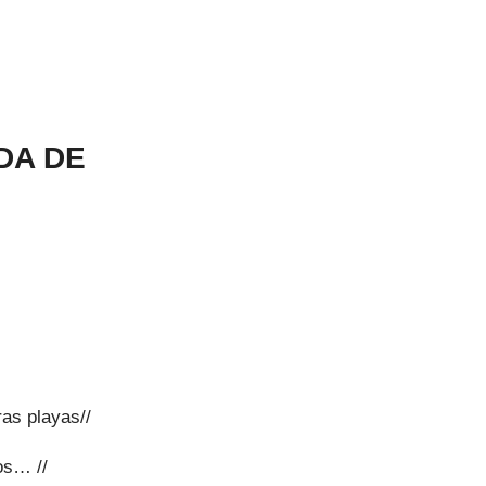
DA DE
as playas//
os… //