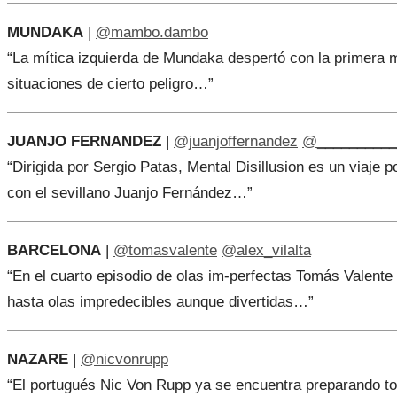
MUNDAKA
|
@mambo.dambo
“La mítica izquierda de Mundaka despertó con la primera ma
situaciones de cierto peligro…”
JUANJO FERNANDEZ
|
@juanjoffernandez
@__________
“Dirigida por Sergio Patas, Mental Disillusion es un viaje p
con el sevillano Juanjo Fernández…”
BARCELONA
|
@tomasvalente
@alex_vilalta
“En el cuarto episodio de olas im-perfectas Tomás Valente s
hasta olas impredecibles aunque divertidas…”
NAZARE
|
@nicvonrupp
“El portugués Nic Von Rupp ya se encuentra preparando to