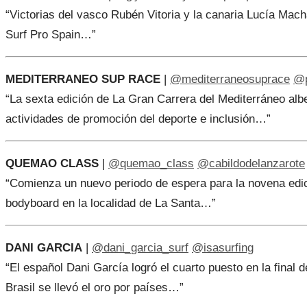
“Victorias del vasco Rubén Vitoria y la canaria Lucía Mac
Surf Pro Spain…”
MEDITERRANEO SUP RACE
|
@mediterraneosuprace
@p
“La sexta edición de La Gran Carrera del Mediterráneo al
actividades de promoción del deporte e inclusión…”
QUEMAO CLASS
|
@quemao_class
@cabildodelanzarote
“Comienza un nuevo periodo de espera para la novena edic
bodyboard en la localidad de La Santa…”
DANI GARCIA
|
@dani_garcia_surf
@isasurfing
“El español Dani García logró el cuarto puesto en la final
Brasil se llevó el oro por países…”