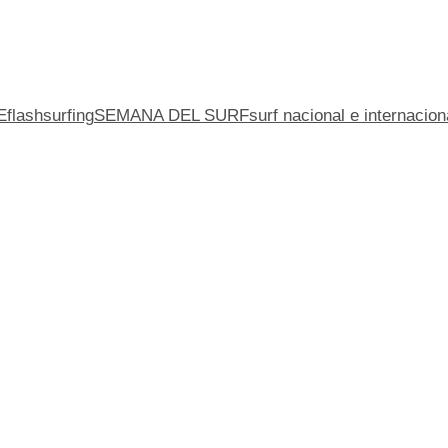
E
flashsurfing
SEMANA DEL SURF
surf nacional e internacion